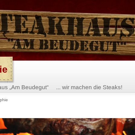
ie
aus „Am Beudegut“ ... wir machen die Steaks!
phie