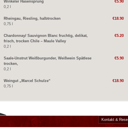
Winkeler Hasensprung
€5.90
0,2 l
Rheingau, Riesling, halbtrocken
€18.90
0,75 l
Chardonnay/ Sauvignon Blanc fruchtig, delikat,
€5.20
frisch, trocken Chile – Maule Valley
0,2 l
Saale-Unstrut Weißburgunder, Weißwein Spätlese
€5.90
trocken,
0,2 l
Weingut „Marcel Schulze“
€18.90
0,75 l
Kontakt & Rese