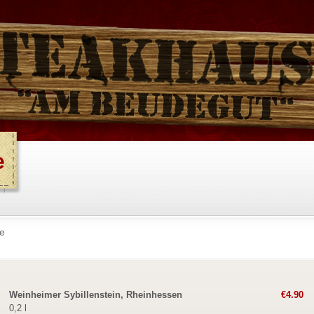
e
e
Weinheimer Sybillenstein, Rheinhessen
€4.90
0,2 l